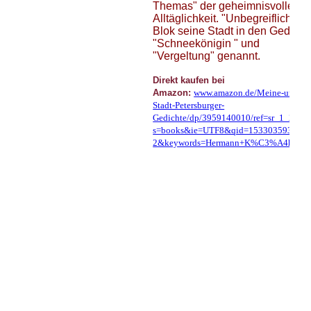
Themas" der geheimnisvollen
Alltäglichkeit. "Unbegreiflich" ha
Blok seine Stadt in den Gedicht
"Schneekönigin " und
"Vergeltung" genannt.
Direkt kaufen bei
Amazon:
www.amazon.de/Meine-unbegre
Stadt-Petersburger-
Gedichte/dp/3959140010/ref=sr_1_2_tw
s=books&ie=UTF8&qid=1533035930&sr
2&keywords=Hermann+K%C3%A4hler