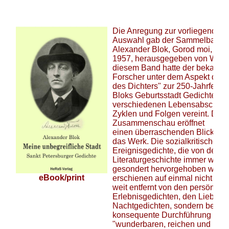
Die Anregung zur vorliegenden
Auswahl gab der Sammelband:
Alexander Blok, Gorod moi, Len
1957, herausgegeben von W. Or
diesem Band hatte der bekannte
Forscher unter dem Aspekt der "
des Dichters" zur 250-Jahrfeier 
Bloks Geburtsstadt Gedichte au
verschiedenen Lebensabschnitt
Zyklen und Folgen vereint. Dies
Zusammenschau eröffnet
einen überraschenden Blick auf
das Werk. Die sozialkritischen
Ereignisgedichte, die von der
Literaturgeschichte immer wiede
gesondert hervorgehoben wurd
eBook/print
erschienen auf einmal nicht meh
weit entfernt von den persönlic
Erlebnisgedichten, den Liebes-
Nachtgedichten, sondern beide 
konsequente Durchführung des
"wunderbaren, reichen und raffi